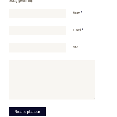
Draag gerust bij!
*
Naam
*
E-mail
Site