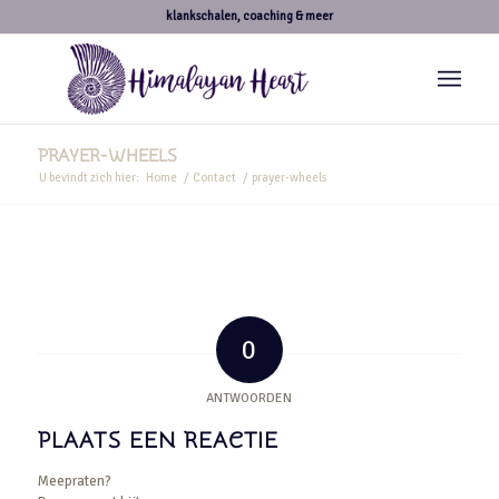
klankschalen, coaching & meer
PRAYER-WHEELS
U bevindt zich hier:
Home
/
Contact
/
prayer-wheels
0
ANTWOORDEN
PLAATS EEN REACTIE
Meepraten?