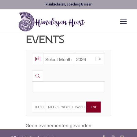
klankschalen, coaching & meer
EVENTS
JAARLIJKS
MAANDELIJKS
WEKELIJKS
DAGELIJKS
LIST
Geen evenementen gevonden!