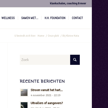
klankschalen, coaching & meer
WELLNESS
SAMEN MET…
H.H. FOUNDATION
CONTACT
U bevindt zich hier:
Home
/
Onze plek
/
Bij Kleine Kota
RECENTE BERICHTEN
Stroom vanuit het hart…
4 november 2021 - 22:19
Uitvallers of aangevers?