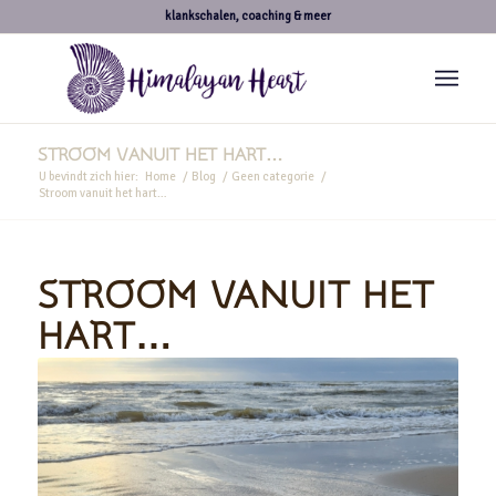
klankschalen, coaching & meer
STROOM VANUIT HET HART…
U bevindt zich hier:
Home
/
Blog
/
Geen categorie
/
Stroom vanuit het hart…
STROOM VANUIT HET
HART…