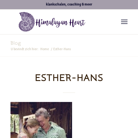
klankschalen, coaching & meer
Blog
U bevindt zich hier:
Home
/
Esther-Hans
ESTHER-HANS