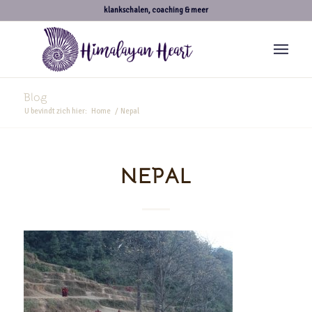
klankschalen, coaching & meer
Blog
U bevindt zich hier:
Home
/
Nepal
NEPAL