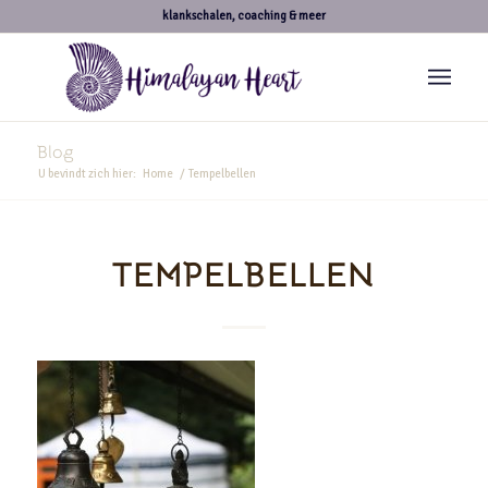
klankschalen, coaching & meer
Blog
U bevindt zich hier:
Home
/
Tempelbellen
TEMPELBELLEN