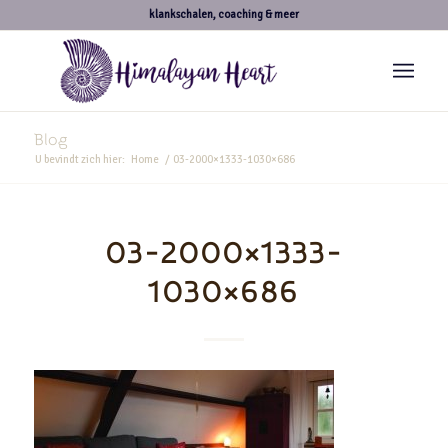
klankschalen, coaching & meer
Blog
U bevindt zich hier:
Home
/
03-2000×1333-1030×686
03-2000×1333-
1030×686