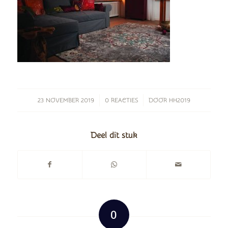
/
/
23 NOVEMBER 2019
0 REACTIES
DOOR
HH2019
Deel dit stuk
0