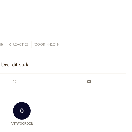
/
19
0 REACTIES
DOOR
HH2019
Deel dit stuk
0
ANTWOORDEN