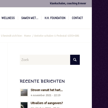
klankschalen, coaching & meer
WELLNESS
SAMEN MET…
H.H. FOUNDATION
CONTACT
U bevindt zich hier:
Home
/
Antieke-schalen-1-Pedestal-1030×686
RECENTE BERICHTEN
Stroom vanuit het hart…
4 november 2021 - 22:19
Uitvallers of aangevers?