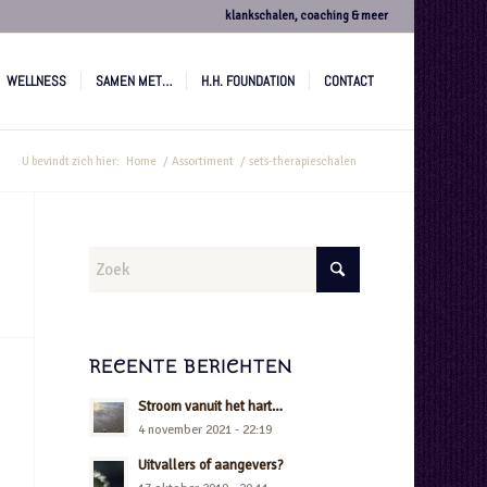
klankschalen, coaching & meer
WELLNESS
SAMEN MET…
H.H. FOUNDATION
CONTACT
U bevindt zich hier:
Home
/
Assortiment
/
sets-therapieschalen
RECENTE BERICHTEN
Stroom vanuit het hart…
4 november 2021 - 22:19
Uitvallers of aangevers?