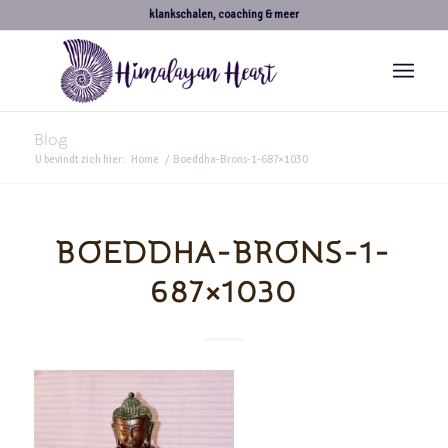
klankschalen, coaching & meer
Blog
U bevindt zich hier:
Home
/
Boeddha-Brons-1-687×1030
BOEDDHA-BRONS-1-
687×1030