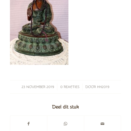
/
/
23 NOVEMBER 2019
0 REACTIES
DOOR
HH2019
Deel dit stuk