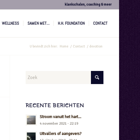
klankschalen, coaching & meer
WELLNESS
SAMEN MET…
H.H. FOUNDATION
CONTACT
U bevindt zich hier:
Home
/
Contact
/
devotion
RECENTE BERICHTEN
Stroom vanuit het hart…
4 november 2021 - 22:19
Uitvallers of aangevers?