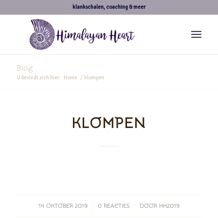
klankschalen, coaching & meer
Blog
U bevindt zich hier:
Home
/
klompen
KLOMPEN
/
/
14 OKTOBER 2019
0 REACTIES
DOOR
HH2019