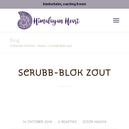
klankschalen, coaching & meer
Blog
U bevindt zich hier:
Home
/
scrubb-blok zout
SCRUBB-BLOK ZOUT
/
/
14 OKTOBER 2019
0 REACTIES
DOOR
HH2019