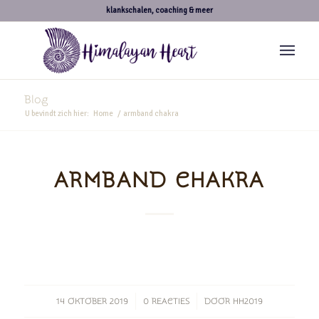
klankschalen, coaching & meer
Blog
U bevindt zich hier:
Home
/
armband chakra
ARMBAND CHAKRA
/
/
14 OKTOBER 2019
0 REACTIES
DOOR
HH2019