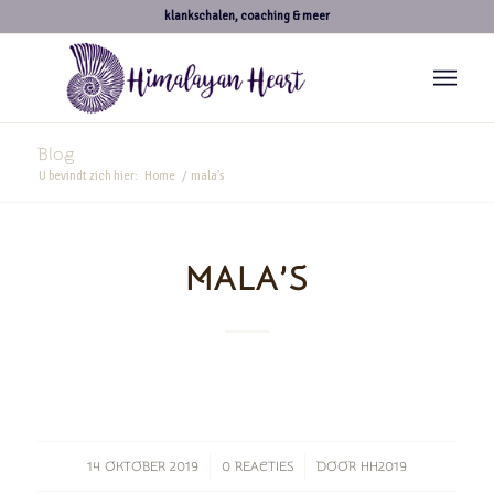
klankschalen, coaching & meer
Blog
U bevindt zich hier:
Home
/
mala’s
MALA’S
/
/
14 OKTOBER 2019
0 REACTIES
DOOR
HH2019