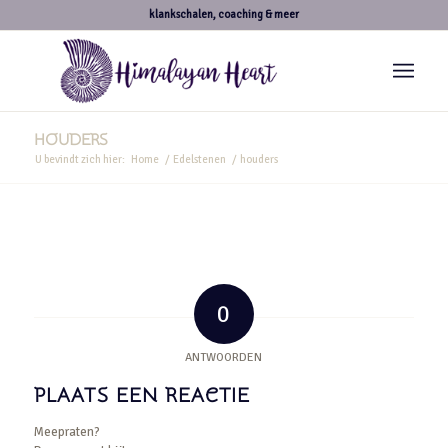
klankschalen, coaching & meer
HOUDERS
U bevindt zich hier:
Home
/
Edelstenen
/
houders
0
ANTWOORDEN
PLAATS EEN REACTIE
Meepraten?