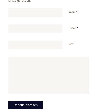
Draag gerust bij!
*
Naam
*
E-mail
Site