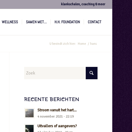
klankschalen, coaching & meer
WELLNESS
SAMEN MET…
H.H. FOUNDATION
CONTACT
U bevindt zich hier:
Home
/
hans
RECENTE BERICHTEN
Stroom vanuit het hart…
4 november 2021 - 22:19
Uitvallers of aangevers?