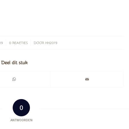
/
19
0 REACTIES
DOOR
HH2019
Deel dit stuk
0
ANTWOORDEN