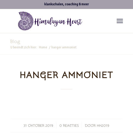
klankschalen, coaching & meer
Blog
U bevindt zich hier:
Home
/
hanger ammoniet
HANGER AMMONIET
/
/
31 OKTOBER 2019
0 REACTIES
DOOR
HH2019