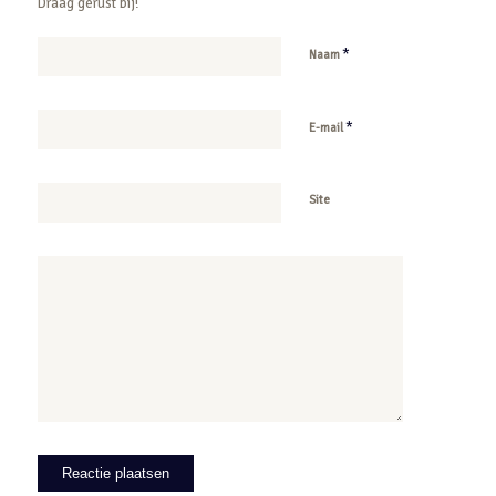
Draag gerust bij!
*
Naam
*
E-mail
Site