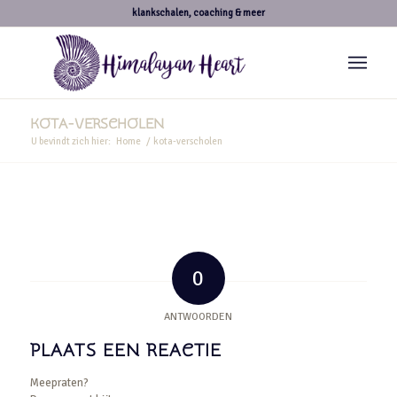
klankschalen, coaching & meer
KOTA-VERSCHOLEN
U bevindt zich hier:
Home
/
kota-verscholen
0
ANTWOORDEN
PLAATS EEN REACTIE
Meepraten?