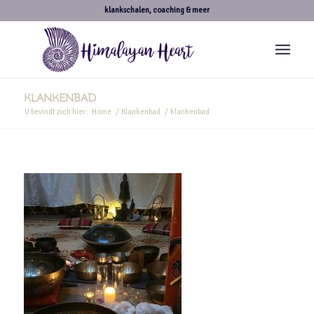
klankschalen, coaching & meer
KLANKENBAD
U bevindt zich hier:
Home
/
Klankenbad
/
klankenbad