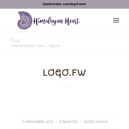
klankschalen, coaching & meer
Blog
U bevindt zich hier:
Home
/
logo.fw
LOGO.FW
/
/
11 NOVEMBER 2019
0 REACTIES
DOOR
HH2019