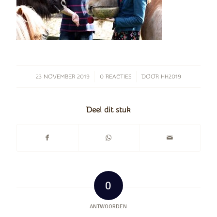
/
/
23 NOVEMBER 2019
0 REACTIES
DOOR
HH2019
Deel dit stuk
0
ANTWOORDEN