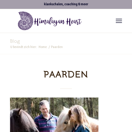
klankschalen, coaching & meer
Blog
U bevindt zich hier:
Home
/
Paarden
PAARDEN