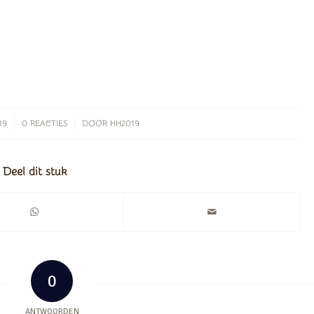
/
19
0 REACTIES
DOOR
HH2019
Deel dit stuk
0
ANTWOORDEN