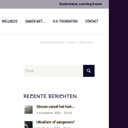
klankschalen, coaching & meer
WELLNESS
SAMEN MET…
H.H. FOUNDATION
CONTACT
U bevindt zich hier:
Home
/
Waterlelie
RECENTE BERICHTEN
Stroom vanuit het hart…
4 november 2021 - 22:19
Uitvallers of aangevers?