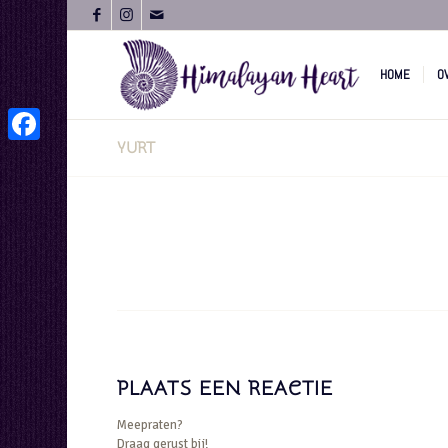
HOME
O
YURT
Facebook
PLAATS EEN REACTIE
Meepraten?
Draag gerust bij!