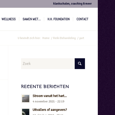
klankschalen, coaching & meer
WELLNESS
SAMEN MET…
H.H. FOUNDATION
CONTACT
U bevindt zich hier:
Home
/
Reiki Behandeling
/
yurt
RECENTE BERICHTEN
Stroom vanuit het hart…
4 november 2021 - 22:19
Uitvallers of aangevers?