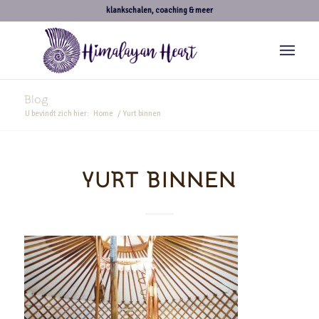
klankschalen, coaching & meer
Blog
U bevindt zich hier:
Home
/
Yurt binnen
YURT BINNEN