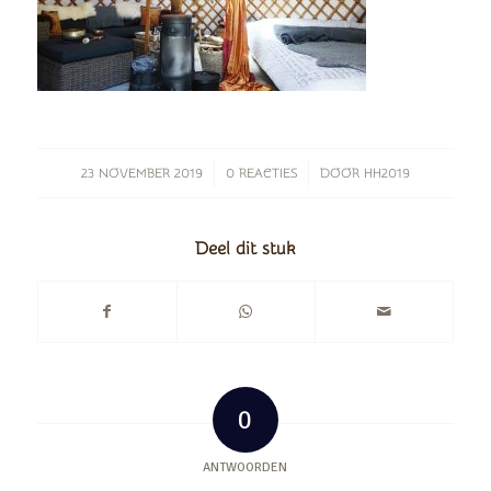
/
/
23 NOVEMBER 2019
0 REACTIES
DOOR
HH2019
Deel dit stuk
0
ANTWOORDEN